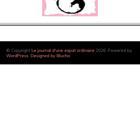
© Copyright
Le journal d'une expat ordinaire
2026. Powered by
WordPress
.
Designed by Bluchic