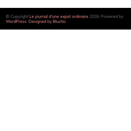
© Copyright
Le journal d'une expat ordinaire
2026. Powered by
WordPress
.
Designed by Bluchic